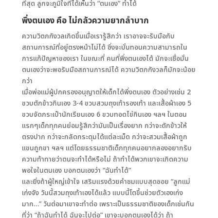
ที่สุด ลูกจะภูมิใจที่ได้เห็นว่า “ตนเอง” ทำได้
พึ่งตนเอง คือ ไม่กลัวความยากลำบาก
ความวิตกกังวลเกิดขึ้นเมื่อเรารู้สึกว่า เราอาจจะรับมือกับ
สถานการณ์ที่อยู่ตรงหน้าไม่ได้ ซึ่งจะบั่นทอนความสามารถใน
การแก้ปัญหาของเรา ในขณะที่ คนที่พึ่งตนเองได้ มักจะเชื่อมั่น
ตนเองว่าจะพอรับมือสถานการณ์ได้ ความวิตกกังวลก็มักจะน้อย
กว่า
เมื่อพ่อแม่ผู้ปกครองอนุญาตให้เด็กได้พึ่งตนเอง ตัวอย่างเช่น 2
ขวบตักข้าวกินเอง 3-4 ขวบสวมถุงเท้ารองเท้า และเสื้อผ้าเอง 5
ขวบจัดกระเป๋านักเรียนเอง 6 ขวบทอดไข่กินเอง ฯลฯ ในตอน
แรกๆเด็กทุกคนย่อมรู้สึกว่ามันเป็นเรื่องยาก กว่าจะตักข้าวให้
ตรงปาก กว่าจะกลัดกระดุมได้แต่ละเม็ด กว่าจะสวมเสื้อผ้าถูก
แขนถูกขา ฯลฯ แต่โดยธรรมชาติเด็กทุกคนอยากลองอยากรับ
ความท้าทายว่าตนจะทำได้หรือไม่ ถ้าทำได้พวกเขาจะเกิดความ
พอใจในตนเอง บอกตนเองว่า “ฉันทำได้”
และยิ่งถ้าผู้ใหญ่เข้าใจ เสริมแรงด้วยคำชมแบบสุดซอย “ลูกแม่
เก่งจัง วันนี้สวมถุงเท้าเองได้แล้ว แบบนี้โตขึ้นช่วยตัวเองเก่ง
มาก…” วันต่อมาเขาจะทำต่อ เพราะเป็นธรรมชาติของเด็กเช่นกัน
ที่ว่า “ถ้าฉันทำได้ ฉันจะไปต่อ” เขาจะบอกตนเองได้ว่า ถ้า