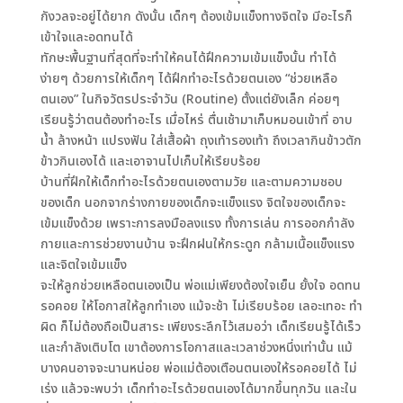
กังวลจะอยู่ได้ยาก ดังนั้น เด็กๆ ต้องเข้มแข็งทางจิตใจ มีอะไรก็
เข้าใจและอดทนได้
ทักษะพื้นฐานที่สุดที่จะทำให้คนได้ฝึกความเข้มแข็งนั้น ทำได้
ง่ายๆ ด้วยการให้เด็กๆ ได้ฝึกทำอะไรด้วยตนเอง “ช่วยเหลือ
ตนเอง” ในกิจวัตรประจำวัน (Routine) ตั้งแต่ยังเล็ก ค่อยๆ
เรียนรู้ว่าตนต้องทำอะไร เมื่อไหร่ ตื่นเช้ามาเก็บหมอนเข้าที่ อาบ
น้ำ ล้างหน้า แปรงฟัน ใส่เสื้อผ้า ถุงเท้ารองเท้า ถึงเวลากินข้าวตัก
ข้าวกินเองได้ และเอาจานไปเก็บให้เรียบร้อย
บ้านที่ฝึกให้เด็กทำอะไรด้วยตนเองตามวัย และตามความชอบ
ของเด็ก นอกจากร่างกายของเด็กจะแข็งแรง จิตใจของเด็กจะ
เข้มแข็งด้วย เพราะการลงมือลงแรง ทั้งการเล่น การออกกำลัง
กายและการช่วยงานบ้าน จะฝึกฝนให้กระดูก กล้ามเนื้อแข็งแรง
และจิตใจเข้มแข็ง
จะให้ลูกช่วยเหลือตนเองเป็น พ่อแม่เพียงต้องใจเย็น ยั้งใจ อดทน
รอคอย ให้โอกาสให้ลูกทำเอง แม้จะช้า ไม่เรียบร้อย เลอะเทอะ ทำ
ผิด ก็ไม่ต้องถือเป็นสาระ เพียงระลึกไว้เสมอว่า เด็กเรียนรู้ได้เร็ว
และกำลังเติบโต เขาต้องการโอกาสและเวลาช่วงหนึ่งเท่านั้น แม้
บางคนอาจจะนานหน่อย พ่อแม่ต้องเตือนตนเองให้รอคอยได้ ไม่
เร่ง แล้วจะพบว่า เด็กทำอะไรด้วยตนเองได้มากขึ้นทุกวัน และใน