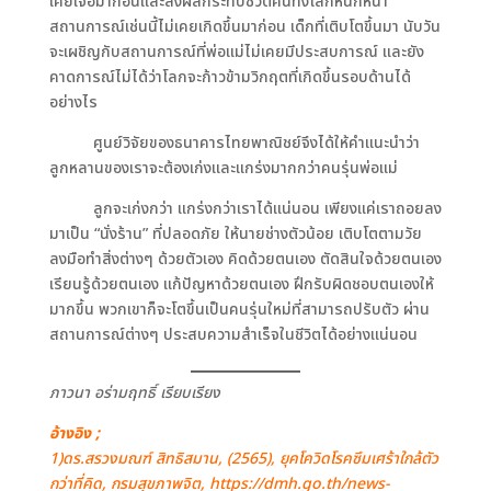
เคยเจอมาก่อนและส่งผลกระทบชีวิตคนทั้งโลกหนักหนา
สถานการณ์เช่นนี้ไม่เคยเกิดขึ้นมาก่อน เด็กที่เติบโตขึ้นมา นับวัน
จะเผชิญกับสถานการณ์ที่พ่อแม่ไม่เคยมีประสบการณ์ และยัง
คาดการณ์ไม่ได้ว่าโลกจะก้าวข้ามวิกฤตที่เกิดขึ้นรอบด้านได้
อย่างไร
ศูนย์วิจัยของธนาคารไทยพาณิชย์จึงได้ให้คำแนะนำว่า
ลูกหลานของเราจะต้องเก่งและแกร่งมากกว่าคนรุ่นพ่อแม่
ลูกจะเก่งกว่า แกร่งกว่าเราได้แน่นอน เพียงแค่เราถอยลง
มาเป็น “นั่งร้าน” ที่ปลอดภัย ให้นายช่างตัวน้อย เติบโตตามวัย
ลงมือทำสิ่งต่างๆ ด้วยตัวเอง คิดด้วยตนเอง ตัดสินใจด้วยตนเอง
เรียนรู้ด้วยตนเอง แก้ปัญหาด้วยตนเอง ฝึกรับผิดชอบตนเองให้
มากขึ้น พวกเขาก็จะโตขึ้นเป็นคนรุ่นใหม่ที่สามารถปรับตัว ผ่าน
สถานการณ์ต่างๆ ประสบความสำเร็จในชีวิตได้อย่างแน่นอน
ภาวนา อร่ามฤทธิ์ เรียบเรียง
อ้างอิง ;
1)ดร.สรวงมณฑ์ สิทธิสมาน, (2565), ยุคโควิดโรคซึมเศร้าใกล้ตัว
กว่าที่คิด, กรมสุขภาพจิต, https://dmh.go.th/news-