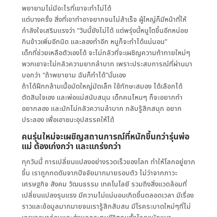
พยายามไม่มีอะไรที่เขาจะทำไม่ได้
แต่บางครั้ง สิ่งที่เขาทำอาจยากจนไม่สำเร็จ ผู้ใหญ่ก็มีหน้าที่ให้
กำลังใจเสริมแรงว่า “วันนี้ยังไม่ได้ แต่พรุ่งนี้หนูโตขึ้นอีกหน่อย
กินข้าวเพิ่มอีกนิด และลองทำอีก หนูก็จะทำได้แน่นอน”
เด็กที่ช่วยเหลือตัวเองได้ จะไม่กลัวที่จะเผชิญความท้าทายใหม่ๆ
พวกเขาจะไม่กลัวความยากลำบาก เพราะประสบการณ์ที่ผ่านมา
บอกว่า “ถ้าพยายาม ฉันก็ทำได้”นั่นเอง
ถ้าได้ฝึกกล้ามเนื้อมัดใหญ่มัดเล็ก ใช้ทักษะสมอง ได้เลือกได้
ตัดสินใจเอง และพ่อแม่สนับสนุน เด็กคนไหนๆ ก็จะอยากทำ
อยากลอง และมักไม่กลัวความลำบาก กลับรู้สึกสนุก อยาก
ประลอง เพื่อเอาชนะอุปสรรคให้ได้
คนรุ่นใหม่จะเผชิญสถานการณ์ที่หนักขึ้นกว่ารุ่นพ่อ
แม่ ต้องเก่งกว่า และแกร่งกว่า
ทุกวันนี้ การเปลี่ยนแปลงอย่างรวดเร็วของโลก ทำให้โลกอยู่ยาก
ขึ้น เราถูกกดดันจากปัจจัยมากมายรอบตัว ไม่ว่าจากภาวะ
เศรษฐกิจ สังคม วัฒนธรรม เทคโนโลยี รวมถึงสิ่งแวดล้อมที่
เปลี่ยนแปลงรุนแรง มีความไม่แน่นอนเกิดขึ้นตลอดเวลา มีเรื่อง
ราวและข้อมูลมากมายจนเรารู้สึกสับสน มีโรคระบาดใหม่ๆที่ไม่