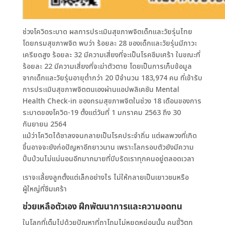
ช่วงโควิดระบาด ผลการประเมินสุขภาพจิตเด็กและวัยรุ่นไทย
โดยกรมสุขภาพจิต พบว่า ร้อยละ 28 ของเด็กและวัยรุ่นมีภาวะ
เครียดสูง ร้อยละ 32 มีความเสี่ยงที่จะเป็นโรคซึมเศร้า ในขณะที่
ร้อยละ 22 มีความเสี่ยงที่จะฆ่าตัวตาย โดยเป็นการเก็บข้อมูล
จากเด็กและวัยรุ่นอายุต่ำกว่า 20 ปีจำนวน 183,974 คน ที่เข้ารับ
การประเมินสุขภาพจิตตนเองผ่านแอปพลิเคชัน Mental
Health Check-in ของกรมสุขภาพจิตในช่วง 18 เดือนของการ
ระบาดของโควิด-19 ตั้งแต่วันที่ 1 มกราคม 2563 ถึง 30
กันยายน 2564
แม้ว่าโควิดได้ซาลงจนกลายเป็นโรคประจำถิ่น แต่ผลพวงที่เกิด
ขึ้นอาจจะยังก่อปัญหาอีกยาวนาน เพราะโลกรอบตัวยังมีความ
ปั่นป่วนไม่แน่นอนอีกมากมายที่บีบรัดเราทุกคนอยู่ตลอดเวลา
เราจะเลี้ยงลูกตั้งแต่เล็กอย่างไร ไม่ให้กลายเป็นเยาวชนหรือ
ผู้ใหญ่ที่ซึมเศร้า
ช่วยเหลือตัวเอง ฝึกพัฒนาการและความอดทน
ในโลกที่เต็มไปด้วยปัญหาที่ถาโถมไม่หยุดหย่อนนั้น คนขี้วิตก