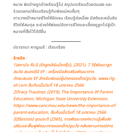
หมาย ผิดบ้างถูกบ้างเรียนรู้ไป สรุปบทเรียนด้วยตนเอง และ
ร่วมแลกเปลี่ยนเรียนรู้กับพ่อแม่คนอื่นๆ
การวางเป้าหมายชีวิตให้ชัดเจน เรียนรู้ต่อเนื่อง มีสติและหมั่นจัด
ชีวิตให้สมดุล จะช่วยให้พ่อแม่จัดการชีวิตและเลี้ยงดูลูกไปสู่เป้า
หมายที่ตั้งไว้ได้ดีขึ้น
ปรารถนา หาญเมธี : เรียบเรียง
อ้างอิง
:
1)สถาบัน RLG (รักลูกเลิร์นนิ่งกรุ๊ป), (2021), 7 วิธีพัฒนาลูก
สมวัย สมองดีมี EF : เครื่องมือส่งเสริมพัฒนาการ
ทักษะสมอง EF สำหรับพ่อแม่ผู้ปกครองเด็กปฐมวัย, www.rlg-
ef.com สืบค้นเมื่อวันที่ 18 มกราคม 2566
2)Tracy Trautner, (2019), The Importance 0f Parent
Education, Michigan State University Extension,
https://www.canr.msu.edu/news/the-importance-of-
parent-education, สืบค้นเมื่อวันที่ 18 มกราคม 2566
3)วิริยาภรณ์ อุดมระติ (2565), การพัฒนาองค์ความรู้เพื่อส่ง
เสริมและฟื้นฟูพัฒนาการของเด็กปฐมวัย หลังสถานการณ์การ