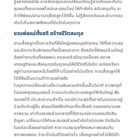
รู้อย่างต่อเนื่อง ควรจัดกลุ่มแลกเปลี่ยนเรียนรู้จากกันและกันใน
ชุมชนทั้งแบบออฟไลน์และออนไลน์ ให้กำลังใจ สนับสนุนกัน จะ
ทำให้พ่อแม่สามารถเลี้ยงลูกได้ดีขึ้น ไม่รู้สึกกดดันและลำบากจน
เกินไปในสภาพสังคมที่บีบรัดในทุกทาง
ชวนพ่อแม่ตั้งสติ สร้างชีวิตสมดุล
งานเลี้ยงลูกเป็นภารกิจที่ยิ่งใหญ่ของมนุษย์ทุกคน ให้ทั้งความสุข
และมีความรับผิดชอบที่เหนื่อยและยาก ยิ่งสมัยนี้พ่อแม่ส่วนใหญ่
ต้องทำงานกันทั้งสองคน ครอบครัวมีขนาดเล็กลง สภาพ
เศรษฐกิจและสังคมกดดันทุกคนให้มีชีวิตที่เร่งรัด เคร่งเครียด
อยู่ท่ามกลางเทคโนโลยีที่ก้าวไปอย่างไม่รอใคร การเลี้ยงลูกให้
ได้ดีจึงเป็นความท้าทายอย่างยิ่ง
ในยุคการเปลี่ยนผ่านที่ความผันผวนเกิดขึ้นเป็นวินาที ราวพายุที่
ไม่เคยหยุดหมุนเช่นนี้ การจะประคับประคองลูกให้เติบใหญ่ พึ่ง
ตนเองได้ ประสบความสำเร็จ และมีความสุขทั้งภายในตนและอยู่
ร่วมกันกับผู้อื่น พ่อแม่ต้องฝึกทักษะที่จะตั้งสติ ถอยออกมามอง
ภาพรวม เท่าทันสมองส่วนกลางที่ใช้อารมณ์ความชอบตัดสิน
ปัญหา เปลี่ยนมาใช้ทักษะสมองส่วนหน้าคิดไตร่ตรอง ตัดสินใจ
ในแต่ละเรื่องอย่างมีสติ หาความสมดุลที่พอเหมาะพอสมกับ
สภาพของตน ว่าจะดำเนินชีวิตอย่างไร เลี้ยงลูกอย่างไรให้มีเป้า