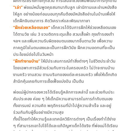
ฝึกการใช้ร่างกายทุกส่วน การเล่นจะช่วยเพิ่มพัฒนาการทุกด้าน
“เล่า”
พ่อแม่หมั่นพูดคุยสนทนากับลูก เล่านิทานและอ่านหนังสือ
ให้ลูก อย่างน้อยก่อนนอนทุกคืนต้องมีหนังสืออ่านในบ้านเพื่อให้
เด็กฝึกจินตนาการ คิดวิเคราะห์และพัฒนาภาษา
“ฝึกช่วยเหลือตนเอง”
เด็กควรได้รับการฝึกให้ช่วยเหลือตนเอง
ได้ตามวัย เช่น 3 ขวบติดกระดุมเสื้อ สวมเสื้อผ้า ถุงเท้ารองเท้า
ฯลฯ และเพิ่มความรับผิดชอบตนเองมากขึ้นตามวัย เพื่อความ
ภาคภูมิใจในตนเองและเป็นการฝึกวินัย ฝึกความอดทนที่จะเป็น
ประโยชน์ต่อไปในวันหน้า
“ฝึกทำงานบ้าน”
ให้มีประสบการณ์ทำสิ่งต่างๆ ในชีวิตประจำวัน
โดยเฉพาะการมีส่วนร่วมกับภาระในครอบครัว ไม่ว่าจะงานบ้าน
งานครัว งานสวน ตามบริบทของแต่ละครอบครัว เพื่อให้เด็กเกิด
สำนึกคุ้นเคยกับการเอื้อเฟื้อแบ่งปัน เป็นต้น
พ่อแม่ผู้ปกครองควรได้เรียนรู้หลักการเหล่านี้ และช่วยกันประ
คับประคอง ค่อย ๆ ให้เด็กมีความสามารถในการกำกับตนเอง
ทั้งอารมณ์ ความคิด พฤติกรรมที่นำไปสู่ความสำเร็จ และอยู่
ร่วมกันกับผู้อื่นอย่างมีความสุข
ทั้งนี้โดยทำให้ความรู้และเทคนิควิธีการต่างๆ เป็นเรื่องทำได้ง่าย
ๆ ที่สามารถเอาไปใช้ได้และแก้ปัญหาเด็กได้จริง ที่พ่อแม่ได้เรียน