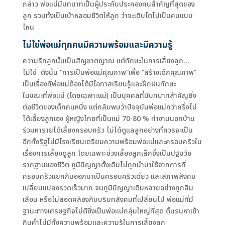
กล่าว พ่อแม่มีบทบาทเป็นผู้ประคับประคองคนสำคัญที่สุดของ
ลูก รวมทั้งเป็นเบ้าหลอมชีวิตให้ลูก ว่าจะเติบโตไปเป็นคนแบบ
ไหน
ไม่ใช่พ่อแม่ทุกคนมีความพร้อมและมีความรู้
ความรักลูกนั้นเป็นสัญชาตญาณ แต่ทักษะในการเลี้ยงลูก…
ไม่ใช่ ดังนั้น “การเป็นพ่อแม่คุณภาพ”เพื่อ “สร้างเด็กคุณภาพ”
เป็นเรื่องที่พ่อแม่ต้องได้มีโอกาสเรียนรู้และฝึกฝนทักษะ
ในขณะที่พ่อแม่ (โดยเฉพาะแม่) เป็นบุคคลที่มีบทบาทสำคัญยิ่ง
ต่อชีวิตของเด็กคนหนึ่ง แต่กลับพบว่าปัจจุบันพ่อแม่กว่าครึ่งไม่
ได้เลี้ยงลูกเอง ผู้หญิงไทยที่เป็นแม่ 70-80 % ทำงานนอกบ้าน
ร่วมหารายได้เลี้ยงครอบครัว ไม่ได้ดูแลลูกอย่างที่ควรจะเป็น
อีกทั้งรัฐไม่มีโรงเรียนเตรียมความพร้อมพ่อแม่และครอบครัวใน
เรื่องการเลี้ยงดูลูก โดยเฉพาะช่วงเลี้ยงลูกเล็กซึ่งเป็นปฐมวัย
รากฐานของชีวิต ภูมิปัญญาดั้งเดิมไม่ถูกนำมาใช้จากการที่
ครอบครัวแยกกันออกมาเป็นครอบครัวเดี่ยว และสภาพสังคม
เปลี่ยนแปลงรวดเร็วมาก จนภูมิปัญญาเดิมหลายอย่างถูกลืม
เลือน หรือไม่สอดคล้องกับบริบทสังคมที่เปลี่ยนไป พ่อแม่ที่มี
ฐานะทางเศรษฐกิจไม่ดีซึ่งเป็นพ่อแม่กลุ่มใหญ่ที่สุด ดิ้นรนหาเช้า
กินค่ำไม่มีทั้งความพร้อมและความรู้ในการเลี้ยงลูก