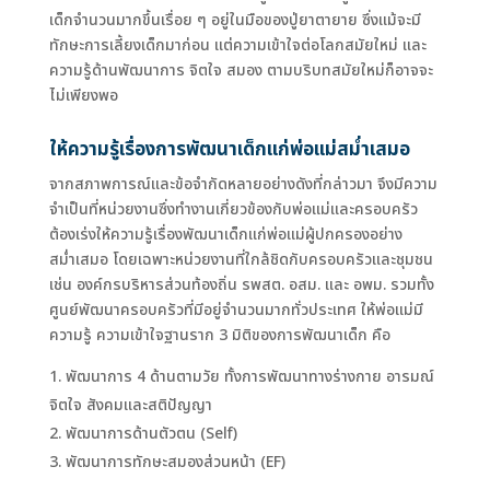
เด็กจำนวนมากขึ้นเรื่อย ๆ อยู่ในมือของปู่ยาตายาย ซึ่งแม้จะมี
ทักษะการเลี้ยงเด็กมาก่อน แต่ความเข้าใจต่อโลกสมัยใหม่ และ
ความรู้ด้านพัฒนาการ จิตใจ สมอง ตามบริบทสมัยใหม่ก็อาจจะ
ไม่เพียงพอ
ให้ความรู้เรื่องการพัฒนาเด็กแก่พ่อแม่สม่ำเสมอ
จากสภาพการณ์และข้อจำกัดหลายอย่างดังที่กล่าวมา จึงมีความ
จำเป็นที่หน่วยงานซึ่งทำงานเกี่ยวข้องกับพ่อแม่และครอบครัว
ต้องเร่งให้ความรู้เรื่องพัฒนาเด็กแก่พ่อแม่ผู้ปกครองอย่าง
สม่ำเสมอ โดยเฉพาะหน่วยงานที่ใกล้ชิดกับครอบครัวและชุมชน
เช่น องค์กรบริหารส่วนท้องถิ่น รพสต. อสม. และ อพม. รวมทั้ง
ศูนย์พัฒนาครอบครัวที่มีอยู่จำนวนมากทั่วประเทศ ให้พ่อแม่มี
ความรู้ ความเข้าใจฐานราก 3 มิติของการพัฒนาเด็ก คือ
พัฒนาการ 4 ด้านตามวัย ทั้งการพัฒนาทางร่างกาย อารมณ์
จิตใจ สังคมและสติปัญญา
พัฒนาการด้านตัวตน (Self)
พัฒนาการทักษะสมองส่วนหน้า (EF)