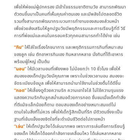
เพื่อให้พ่อแม่ผู้ปกครอง มีเข้าใจธรรมชาติตามวัย สามารถพัฒนา
ตัวตนขึ้นมาเป็นคนที่เห็นคุณค่าตนเอง และมีพลังไปตลอดชีวิต
รวมทั้งสามารถพัฒนากระบวนการทำงานของสมองส่วนหน้า
เพื่อช่วยส่งเสริมให้ลูกปฐมวัยมีพฤติกรรมและการเรียนรู้ที่ดี วิธี
การที่พ่อแม่และคนในครอบครัวทุกคนสามารถทำได้ง่าย เช่น
“กิน”
ให้ใส่ใจเรื่องโภชนาการ และพฤติกรรมการกินที่เหมาะสม
ของลูก เช่น ตักอาหารกินเอง กินหลากหลาย นั่งกินที่โต๊ะอาหาร
พร้อมผู้ใหญ่ เป็นต้น
“นอน”
ให้มีเวลานอนที่เพียงพอ ไม่น้อยกว่า 10 ชั่วโมง เพื่อให้
สมองของเด็กปฐมวัยมีคุณภาพ เพราะในช่วงเวลานอน สมองจะ
จัดระเบียบข้อมูล เพื่อให้สามารถนำมาใช้งานในช่วงตื่นได้ดีขึ้น
“กอด”
ให้เลี้ยงดูด้วยความรัก ความเอาใจใส่ ไม่ใช้ความรุนแรง
แสดงความรักกับลูกสม่ำเสมอด้วยการกอด ชื่นชมเมื่อเด็กทำสิ่ง
ที่ดีแม้จะเล็กน้อยก็ตาม ตอบสนองเด็กอย่างเหมาะสมแต่ไม่
ตามใจในสิ่งที่ไม่ควร เพื่อให้เด็กรู้สึกเป็นที่รัก มีตัวตนซึ่งจะเป็น
ฐานที่เข้มแข็งของจิตใจที่จะดำเนินชีวิตต่อไปภายหน้า
“เล่น”
ให้เด็กปฐมวัยได้เล่นมากพอ เพราะการเล่นคือการเรียนรู้
ของเด็ก ให้เด็กได้ออกกำลังกายเคลื่อนไหว ได้เล่นหลากหลาย