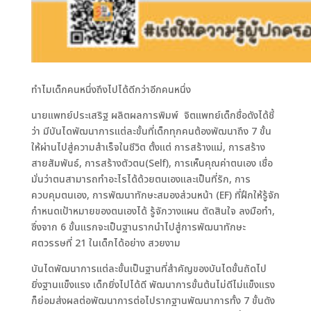
ทำไมเด็กคนหนึ่งถึงไปได้ดีกว่าอีกคนหนึ่ง
นายแพทย์ประเสริฐ ผลิตผลการพิมพ์ จิตแพทย์เด็กชื่อดังได้ชี้
ว่า มีบันไดพัฒนาการแต่ละขั้นที่เด็กทุกคนต้องพัฒนาถึง 7 ขั้น
ให้ผ่านไปสู่ความสำเร็จในชีวิต ตั้งแต่ การสร้างแม่, การสร้าง
สายสัมพันธ์, การสร้างตัวตน(Self), การเห็นคุณค่าตนเอง เชื่อ
มั่นว่าตนสามารถทำอะไรได้ด้วยตนเองและเป็นที่รัก, การ
ควบคุมตนเอง, การพัฒนาทักษะสมองส่วนหน้า (EF) ที่ฝึกให้รู้จัก
กำหนดเป้าหมายของตนเองได้ รู้จักวางแผน ตัดสินใจ ลงมือทำ,
ซึ่งจาก 6 ขั้นแรกจะเป็นฐานรากนำไปสู่การพัฒนาทักษะ
ศตวรรษที่ 21 ในเด็กได้อย่าง สวยงาม
บันไดพัฒนาการแต่ละขั้นเป็นฐานที่สำคัญของบันไดขั้นถัดไป
ยิ่งฐานแข็งแรง เด็กยิ่งไปได้ดี พัฒนาการขั้นต้นไม่ดีไม่แข็งแรง
ก็ย่อมส่งผลต่อพัฒนาการต่อไปรากฐานพัฒนาการทั้ง 7 ขั้นดัง