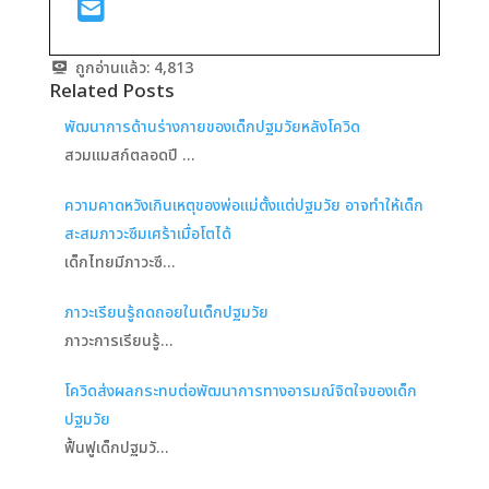
ถูกอ่านแล้ว:
4,813
Related Posts
พัฒนาการด้านร่างกายของเด็กปฐมวัยหลังโควิด
สวมแมสก์ตลอดปี …
ความคาดหวังเกินเหตุของพ่อแม่ตั้งแต่ปฐมวัย อาจทำให้เด็ก
สะสมภาวะซึมเศร้าเมื่อโตได้
เด็กไทยมีภาวะซึ…
ภาวะเรียนรู้ถดถอยในเด็กปฐมวัย
ภาวะการเรียนรู้…
โควิดส่งผลกระทบต่อพัฒนาการทางอารมณ์จิตใจของเด็ก
ปฐมวัย
ฟื้นฟูเด็กปฐมวั…