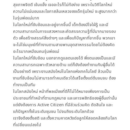
สุขภาพจิตดี เข้มแข็ง เจออะไรก็ไม่ท้อง่าย เพราะในวิถีโลกใหม่
ความไม่แน่นอนและโอกาสล้มเหลวของเด็กรุ่นใหม่ จะสูงมากกว่า
ในรุ่นพ่อแม่มาก
ในโลกใหม่ที่ซับซ้อนและอยู่ยากขึ้นนี้ เด็กต้องมีใจใฝ่รู้ และมี
ความสามารถในการแสวงหาและคัดสรรความรู้ที่มีมากมายรอบ
ตัว เพื่อสร้างสรรค์สิ่งต่างๆ และเพื่อแก้ปัญหาที่ยากขึ้น พวกเขา
จะไม่ใช่มนุษย์ที่ทำงานตามสายพานอุตสาหกรรมโดยไม่ต้องคิด
อะไรมากเหมือนคนรุ่นพ่อแม่
ในโลกใหม่ที่ซับซ้อน นอกจากดูแลตนเองได้ พึ่งตนเองเป็นและมี
ความสามารถเฉพาะตัวหลายด้าน แต่ก็ยังต้องทำงานกับผู้อื่นได้
เป็นอย่างดี เพราะงานสมัยใหม่ในโลกแห่งเทคโนโลยี ล้วนเป็น
งานที่ซับซ้อนไม่สามารถทำคนเดียวได้เสร็จตั้งแต่ต้นจนจบ ต้อง
ทำงานเป็นทีม
ในโลกสมัยใหม่ หน้าที่พลเมืองที่ดีก็ไม่ได้หมายเพียงการเป็น
ประชาชนที่ทำหน้าที่ตามกฎหมาย และเคารพสิทธิของผู้อื่นเท่านั้น
แต่ยังต้องการ Active Citizen ที่มีส่วนร่วมคิด ตัดสินใจ และ
แก้ปัญหาทั้งในระดับชุมชน ไปจนถึงระดับโลกด้วย
เราจึงต้องตั้งสติ และตั้งความคาดหวังต่อลูกให้สอดคล้องกับโลก
ที่เปลี่ยนแปลงไป