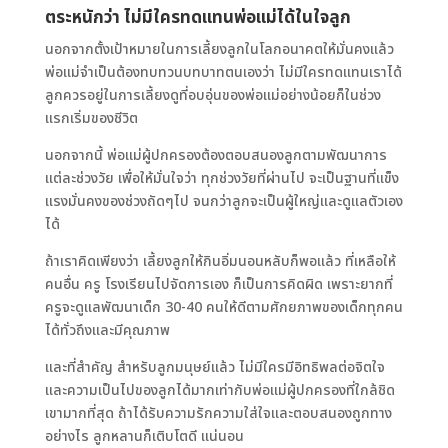
ตระหนักว่า ไม่มีใครทดแทนพ่อแม่ได้ในใจลูก
นอกจากตั้งเป้าหมายในการเลี้ยงลูกในโลกอนาคตให้มั่นคงแล้ว
พ่อแม่จำเป็นต้องทบทวนบทบาทตนเองว่า ไม่มีใครทดแทนเราได้
ลูกควรอยู่ในการเลี้ยงดูที่อบอุ่นของพ่อแม่อย่างน้อยก็ในช่วง
แรกเริ่มของชีวิต
นอกจากนี้ พ่อแม่ผู้ปกครองต้องตอบสนองลูกตามพัฒนาการ
แต่ละช่วงวัย เพื่อให้มั่นใจว่า ทุกช่วงวัยที่ผ่านไป จะเป็นฐานที่แข็ง
แรงมั่นคงของช่วงถัดๆไป จนกว่าลูกจะเป็นผู้ใหญ่และดูแลตัวเอง
ได้
ถ้าเราคิดเพียงว่า เลี้ยงลูกให้กินอิ่มนอนหลับก็พอแล้ว ที่เหลือให้
คนอื่น ครู โรงเรียนไปจัดการเอง ก็เป็นการคิดผิด เพราะยากที่
ครูจะดูแลพัฒนาเด็ก 30-40 คนให้ดีตามศักยภาพของเด็กทุกคน
ได้ทั่วถึงและมีคุณภาพ
และที่สำคัญ สำหรับลูกมนุษย์แล้ว ไม่มีใครมีอิทธิพลต่อจิตใจ
และความเป็นไปของลูกได้มากเท่ากับพ่อแม่ผู้ปกครองที่ใกล้ชิด
เขามากที่สุด ถ้าได้รับความรักความใส่ใจและตอบสนองถูกทาง
อย่างไร ลูกหลานก็เติบโตดี แน่นอน