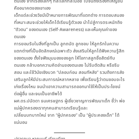
ตนเอง จากเรื่องเล็กๆ ทีละเล็กทีละน้อย ไปจนถึงเรื่องที่ใหญ่ขึ้น
คืออนาคตของเขาเอง
เด็กแต่ละช่วงวัยมีเป้าหมายการพัฒนาที่แตกต่าง การตอบสนอง
ที่เหมาะสมจะช่วยให้เด็กได้เรียนรู้ตัวเอง นำไปสู่การตระหนักถึง
“ตัวตน” ของตนเอง (Self-Awareness) และเห็นคุณค่าของ
ตนเอง
การยอมรับในสิ่งที่ลูกเป็น ลูกถนัด ลูกชอบ ให้ลูกรักในความ
แตกต่างที่เป็นอัตลักษณ์เฉพาะตัว ส่งเสริมให้ลูกได้ฟังความรู้สึก
ของตนเอง ตั้งใจฟังมุมมองของลูก ให้โอกาสลูกซื่อสัตย์กับ
ตนเอง กล้าบอกความคิดอ่านของตนเอง ไม่รีบตัดสิน หรือรีบ
สอน และใช้วินัยเชิงบวก “ปลอบก่อน สอนทีหลัง” รวมถึงการส่ง
เสริมลูกให้มีประสบการณ์หลากหลาย เพื่อเรียนรู้ว่าตนชอบอะไร
เก่งเรื่องไหน จนนำเอาความสามารถออกมาใช้ให้เป็นประโยชน์
ต่อผู้อื่น และจนเป็นอาชีพได้
ผศ.ดร.ปนัดดา ธนเศรษฐกร ผู้เชี่ยวชาญการพัฒนาเด็ก ชี้ว่า พ่อ
แม่ผู้ปกครองเราทุกคนสามารถเรียนรู้และ
เปลี่ยนบทบาทใหม่ จาก “ผู้ปกครอง” เป็น “ผู้ประคองเด็ก” ได้
แน่นอน
ปรารถนา หาญเมธี เรียบเรียง