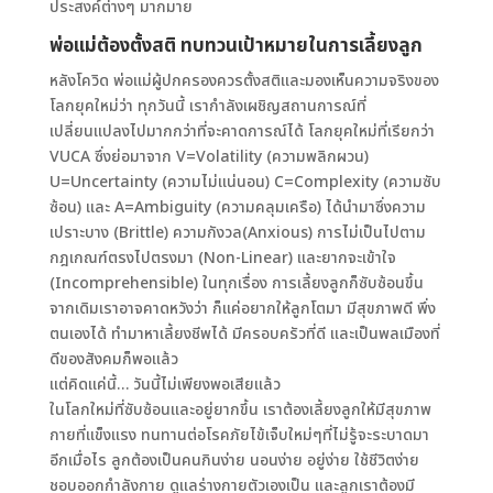
ประสงค์ต่างๆ มากมาย
พ่อแม่ต้องตั้งสติ ทบทวนเป้าหมายในการเลี้ยงลูก
หลังโควิด พ่อแม่ผู้ปกครองควรตั้งสติและมองเห็นความจริงของ
โลกยุคใหม่ว่า ทุกวันนี้ เรากำลังเผชิญสถานการณ์ที่
เปลี่ยนแปลงไปมากกว่าที่จะคาดการณ์ได้ โลกยุคใหม่ที่เรียกว่า
VUCA ซึ่งย่อมาจาก V=Volatility (ความพลิกผวน)
U=Uncertainty (ความไม่แน่นอน) C=Complexity (ความซับ
ซ้อน) และ A=Ambiguity (ความคลุมเครือ) ได้นำมาซึ่งความ
เปราะบาง (Brittle) ความกังวล(Anxious) การไม่เป็นไปตาม
กฎเกณฑ์ตรงไปตรงมา (Non-Linear) และยากจะเข้าใจ
(Incomprehensible) ในทุกเรื่อง การเลี้ยงลูกก็ซับซ้อนขึ้น
จากเดิมเราอาจคาดหวังว่า ก็แค่อยากให้ลูกโตมา มีสุขภาพดี พึ่ง
ตนเองได้ ทำมาหาเลี้ยงชีพได้ มีครอบครัวที่ดี และเป็นพลเมืองที่
ดีของสังคมก็พอแล้ว
แต่คิดแค่นี้… วันนี้ไม่เพียงพอเสียแล้ว
ในโลกใหม่ที่ซับซ้อนและอยู่ยากขึ้น เราต้องเลี้ยงลูกให้มีสุขภาพ
กายที่แข็งแรง ทนทานต่อโรคภัยไข้เจ็บใหม่ๆที่ไม่รู้จะระบาดมา
อีกเมื่อไร ลูกต้องเป็นคนกินง่าย นอนง่าย อยู่ง่าย ใช้ชีวิตง่าย
ชอบออกกำลังกาย ดูแลร่างกายตัวเองเป็น และลูกเราต้องมี