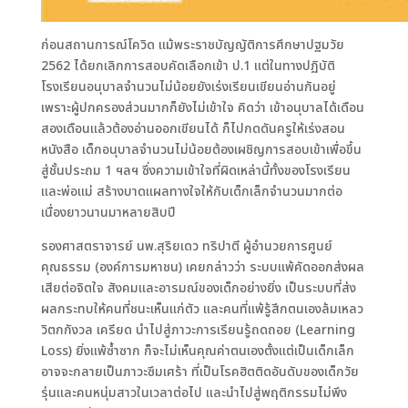
ก่อนสถานการณ์โควิด แม้พระราชบัญญัติการศึกษาปฐมวัย
2562 ได้ยกเลิกการสอบคัดเลือกเข้า ป.1 แต่ในทางปฏิบัติ
โรงเรียนอนุบาลจำนวนไม่น้อยยังเร่งเรียนเขียนอ่านกันอยู่
เพราะผู้ปกครองส่วนมากก็ยังไม่เข้าใจ คิดว่า เข้าอนุบาลได้เดือน
สองเดือนแล้วต้องอ่านออกเขียนได้ ก็ไปกดดันครูให้เร่งสอน
หนังสือ เด็กอนุบาลจำนวนไม่น้อยต้องเผชิญการสอบเข้าเพื่อขึ้น
สู่ชั้นประถม 1 ฯลฯ ซึ่งความเข้าใจที่ผิดเหล่านี้ทั้งของโรงเรียน
และพ่อแม่ สร้างบาดแผลทางใจให้กับเด็กเล็กจำนวนมากต่อ
เนื่องยาวนานมาหลายสิบปี
รองศาสตราจารย์ นพ.สุริยเดว ทริปาตี ผู้อำนวยการศูนย์
คุณธรรม (องค์การมหาชน) เคยกล่าวว่า ระบบแพ้คัดออกส่งผล
เสียต่อจิตใจ สังคมและอารมณ์ของเด็กอย่างยิ่ง เป็นระบบที่ส่ง
ผลกระทบให้คนที่ชนะเห็นแก่ตัว และคนที่แพ้รู้สึกตนเองล้มเหลว
วิตกกังวล เครียด นำไปสู่ภาวะการเรียนรู้ถดถอย (Learning
Loss) ยิ่งแพ้ซ้ำซาก ก็จะไม่เห็นคุณค่าตนเองตั้งแต่เป็นเด็กเล็ก
อาจจะกลายเป็นภาวะซึมเศร้า ที่เป็นโรคฮิตติดอันดับของเด็กวัย
รุ่นและคนหนุ่มสาวในเวลาต่อไป และนำไปสู่พฤติกรรมไม่พึง